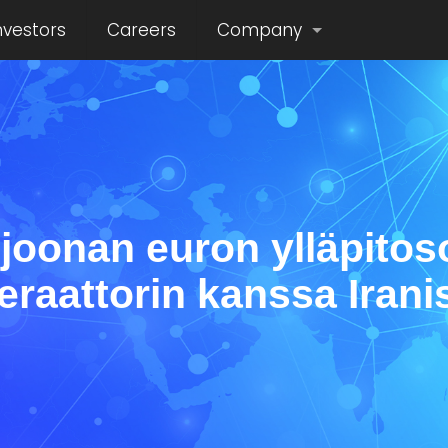
nvestors
Careers
Company
iljoonan euron ylläpito
eraattorin kanssa Irani