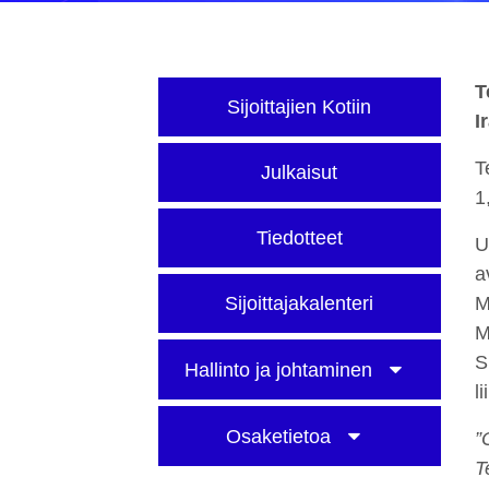
T
Sijoittajien Kotiin
I
T
Julkaisut
1
Tiedotteet
U
a
Sijoittajakalenteri
M
M
S
Hallinto ja johtaminen
l
Osaketietoa
”
T