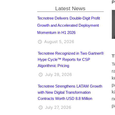
P
Latest News
Tecnotree Delivers Double-Digit Profit
Growth and Accelerated Deployment
Momentum in H1 2026
August 5, 2026
Tecnotree Recognized in Two Gartner®
T
Hype Cycle™ Reports for CSP
T
Algorithmic Pricing
r
July 28, 2026
k
p
Tecnotree Strengthens LATAM Growth
k
with New Digital Transformation
n
Contracts Worth USD 8.8 Million
p
July 27, 2026