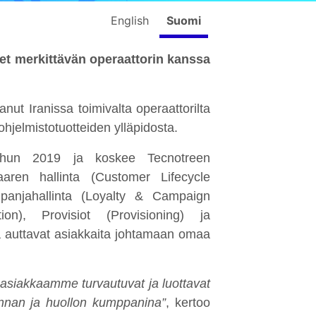
English
Suomi
et merkittävän operaattorin kanssa
anut Iranissa toimivalta operaattorilta
hjelmistotuotteiden ylläpidosta.
kuuhun 2019 ja koskee Tecnotreen
kaaren hallinta (Customer Lifecycle
mpanjahallinta (Loyalty & Campaign
ion), Provisiot (Provisioning) ja
ka auttavat asiakkaita johtamaan omaa
 asiakkaamme turvautuvat ja luottavat
innan ja huollon kumppanina”
, kertoo