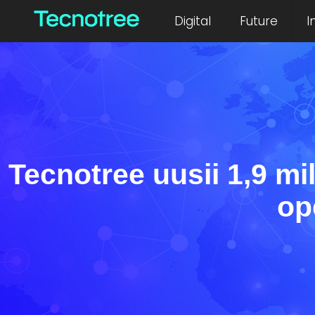
Digital
Future
I
Tecnotree uusii 1,9 m
op