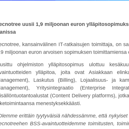
ecnotree uusii 1,9 miljoonan euron ylläpitosopimuks
ranissa
ecnotree, kansainvälinen IT-ratkaisujen toimittaja, on sa
,9 miljoonan euron arvoisen sopimuksen toimittamiensa o
usittu ohjelmiston ylläpitosopimus ulottuu kesä
vaintuotteiden ylläpitoa, joita ovat Asiakkaan elin
anagement), Laskutus (Billing), Lojaalisuus- ja ka
anagement), Yritysintegraatio (Enterprise Integrat
isällöntuotantoalustat (Content Delivery platforms), jot
iiketoimintaansa menestyksekkäästi.
Olemme erittäin tyytyväisiä nähdessämme, että nykyiset
ecnotreehen BSS-avaintuotteidemme toimitusten, toim