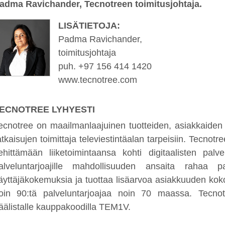
adma Ravichander, Tecnotreen toimitusjohtaja.
LISÄTIETOJA:
Padma Ravichander,
toimitusjohtaja
puh. +97 156 414 1420
www.tecnotree.com
ECNOTREE LYHYESTI
ecnotree on maailmanlaajuinen tuotteiden, asiakkaiden ja
atkaisujen toimittaja televiestintäalan tarpeisiin. Tecnotre
ehittämään liiketoimintaansa kohti digitaalisten palv
alveluntarjoajille mahdollisuuden ansaita rahaa palv
äyttäjäkokemuksia ja tuottaa lisäarvoa asiakkuuden kok
oin 90:tä palveluntarjoajaa noin 70 maassa. Tecno
äälistalle kauppakoodilla TEM1V.