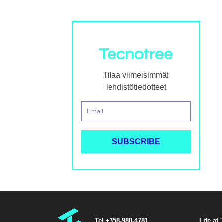
Tilaa viimeisimmät
lehdistötiedotteet
Tel +358-980-4781
Life at