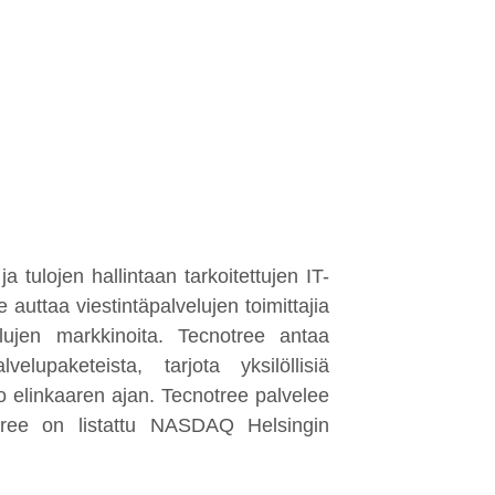
 tulojen hallintaan tarkoitettujen IT-
e auttaa viestintäpalvelujen toimittajia
elujen markkinoita. Tecnotree antaa
elupaketeista, tarjota yksilöllisiä
o elinkaaren ajan. Tecnotree palvelee
tree on listattu NASDAQ Helsingin